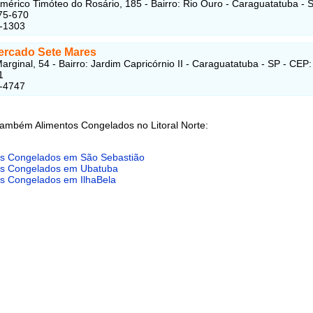
mérico Timóteo do Rosário, 185 - Bairro: Rio Ouro - Caraguatatuba - S
75-670
3-1303
rcado Sete Mares
arginal, 54 - Bairro: Jardim Capricórnio II - Caraguatatuba - SP - CEP:
1
4-4747
também Alimentos Congelados no Litoral Norte:
os Congelados em São Sebastião
os Congelados em Ubatuba
os Congelados em IlhaBela