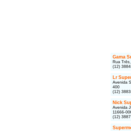
Gama S
Rua Três,
(12) 388
Lr Supe
Avenida S
400
(12) 388
Nick Su
Avenida J
11666-00
(12) 388
Superme