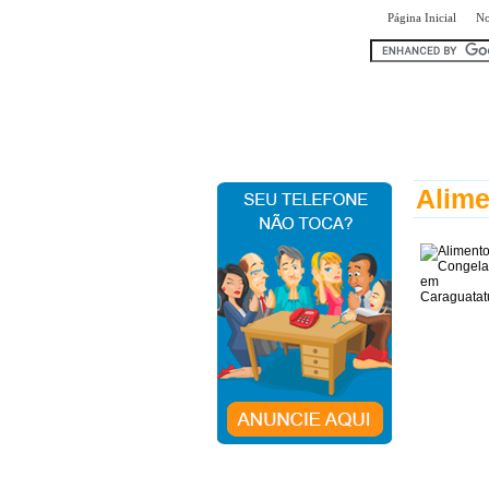
|
Página Inicial
No
encontr
Alime