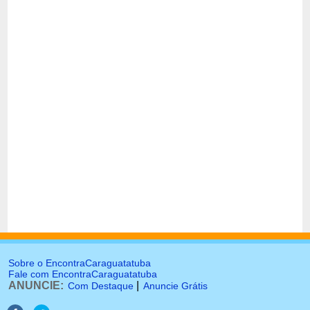
Sobre o EncontraCaraguatatuba
Fale com EncontraCaraguatatuba
ANUNCIE:
|
Com Destaque
Anuncie Grátis