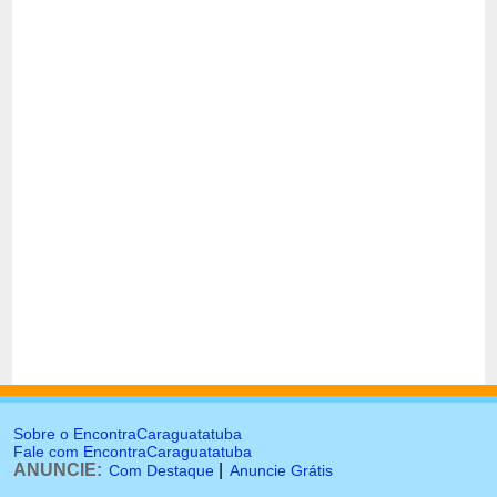
Sobre o EncontraCaraguatatuba
Fale com EncontraCaraguatatuba
ANUNCIE:
|
Com Destaque
Anuncie Grátis