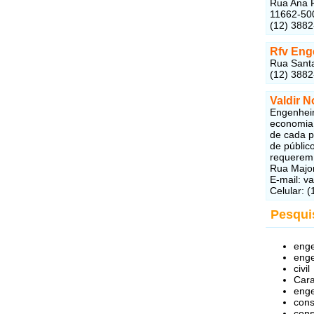
Rua Ana F
11662-50
(12) 388
Rfv Enge
Rua Santa
(12) 388
Valdir N
Engenheir
economia 
de cada p
de públic
requerem 
Rua Major
E-mail: v
Celular: 
Pesqui
enge
enge
civil
Car
enge
cons
cons