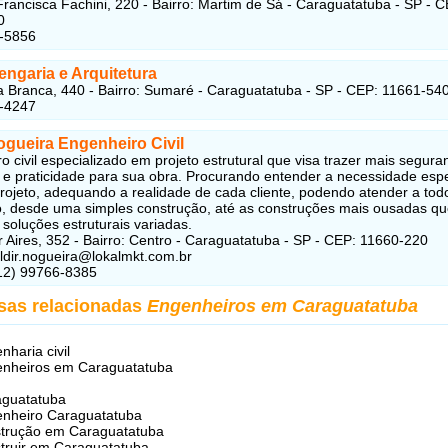
rancisca Fachini, 220 - Bairro: Martim de Sá - Caraguatatuba - SP - C
0
2-5856
ngaria e Arquitetura
 Branca, 440 - Bairro: Sumaré - Caraguatatuba - SP - CEP: 11661-54
2-4247
ogueira Engenheiro Civil
o civil especializado em projeto estrutural que visa trazer mais segura
e praticidade para sua obra. Procurando entender a necessidade espe
rojeto, adequando a realidade de cada cliente, podendo atender a todo
o, desde uma simples construção, até as construções mais ousadas q
soluções estruturais variadas.
 Aires, 352 - Bairro: Centro - Caraguatatuba - SP - CEP: 11660-220
aldir.nogueira@lokalmkt.com.br
(12) 99766-8385
sas relacionadas
Engenheiros em Caraguatatuba
nharia civil
nheiros em Caraguatatuba
aguatatuba
nheiro Caraguatatuba
trução em Caraguatatuba
truir em Caraguatatuba