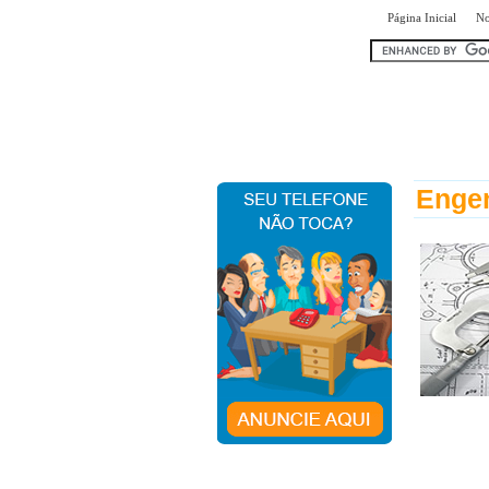
|
Página Inicial
No
encontr
Engen