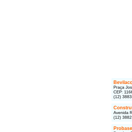
Bevilac
Praça Jos
CEP: 116
(12) 388
Constru
Avenida R
(12) 388
Probase