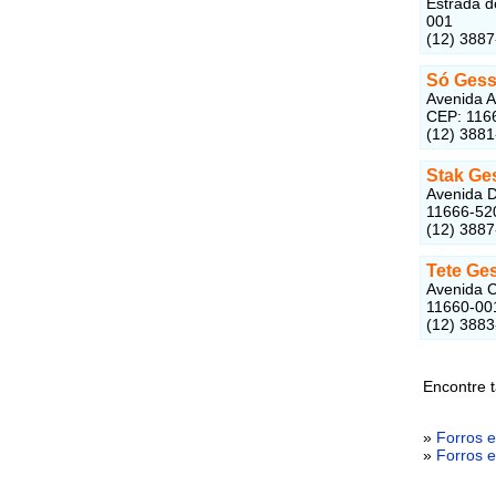
Estrada d
001
(12) 388
Só Ges
Avenida A
CEP: 116
(12) 388
Stak Ge
Avenida D
11666-52
(12) 388
Tete Ge
Avenida C
11660-00
(12) 388
Encontre t
»
Forros e
»
Forros e