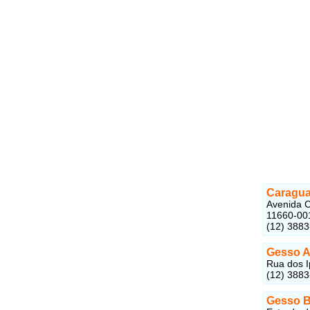
Caragu
Avenida C
11660-00
(12) 388
Gesso 
Rua dos I
(12) 388
Gesso B