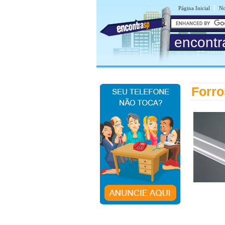
|
Página Inicial
No
encontr
Forro