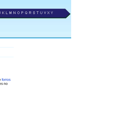
de
forros
es no