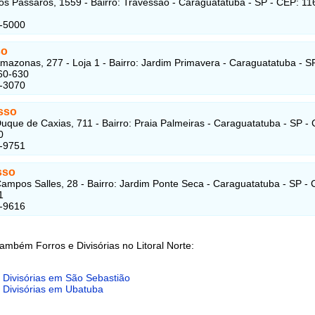
os Pássaros, 1559 - Bairro: Travessão - Caraguatatuba - SP - CEP: 11
7-5000
so
mazonas, 277 - Loja 1 - Bairro: Jardim Primavera - Caraguatatuba - SP
60-630
1-3070
sso
uque de Caxias, 711 - Bairro: Praia Palmeiras - Caraguatatuba - SP -
0
7-9751
sso
ampos Salles, 28 - Bairro: Jardim Ponte Seca - Caraguatatuba - SP - 
1
3-9616
ambém Forros e Divisórias no Litoral Norte:
 Divisórias em São Sebastião
 Divisórias em Ubatuba