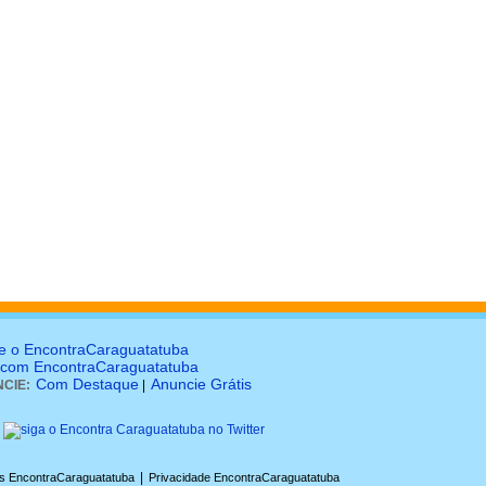
e o EncontraCaraguatatuba
 com EncontraCaraguatatuba
Com Destaque
Anuncie Grátis
CIE:
|
|
s EncontraCaraguatatuba
Privacidade EncontraCaraguatatuba