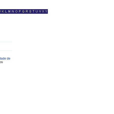
dade de
os