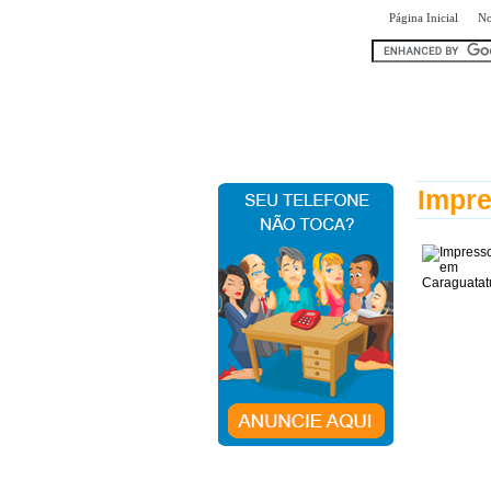
|
Página Inicial
No
encontr
Impre