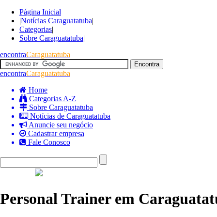
Página Inicial
|
Notícias Caraguatatuba
|
Categorias
|
Sobre Caraguatatuba
|
encontra
Caraguatatuba
encontra
Caraguatatuba
Home
Categorias A-Z
Sobre Caraguatatuba
Notícias de Caraguatatuba
Anuncie seu negócio
Cadastrar empresa
Fale Conosco
Personal Trainer em Caraguata