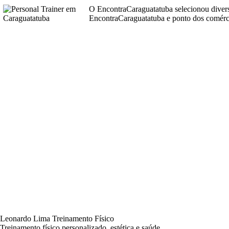
O EncontraCaraguatatuba selecionou diver
EncontraCaraguatatuba e ponto dos comérci
Leonardo Lima Treinamento Físico
Treinamento físico personalizado, estética e saúde.