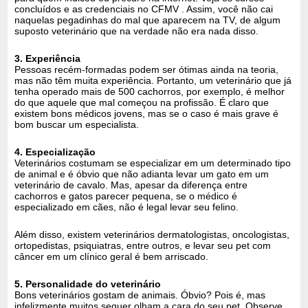
concluídos e as credenciais no CFMV . Assim, você não cai
naquelas pegadinhas do mal que aparecem na TV, de algum
suposto veterinário que na verdade não era nada disso.
3. Experiência
Pessoas recém-formadas podem ser ótimas ainda na teoria,
mas não têm muita experiência. Portanto, um veterinário que já
tenha operado mais de 500 cachorros, por exemplo, é melhor
do que aquele que mal começou na profissão. É claro que
existem bons médicos jovens, mas se o caso é mais grave é
bom buscar um especialista.
4. Especialização
Veterinários costumam se especializar em um determinado tipo
de animal e é óbvio que não adianta levar um gato em um
veterinário de cavalo. Mas, apesar da diferença entre
cachorros e gatos parecer pequena, se o médico é
especializado em cães, não é legal levar seu felino.
Além disso, existem veterinários dermatologistas, oncologistas,
ortopedistas, psiquiatras, entre outros, e levar seu pet com
câncer em um clínico geral é bem arriscado.
5. Personalidade do veterinário
Bons veterinários gostam de animais. Óbvio? Pois é, mas
infelizmente muitos sequer olham a cara do seu pet. Observe